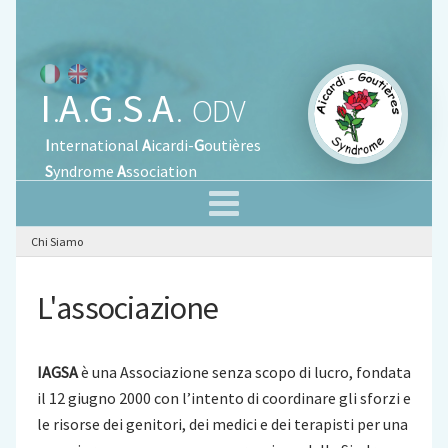
I
A
G
S
A
.
.
.
.
.
ODV
I
nternational
A
icardi-
G
outières
S
yndrome
A
ssociation
Chi Siamo
L'associazione
IAGSA
è una Associazione senza scopo di lucro, fondata
il 12 giugno 2000 con l’intento di coordinare gli sforzi e
le risorse dei genitori, dei medici e dei terapisti per una