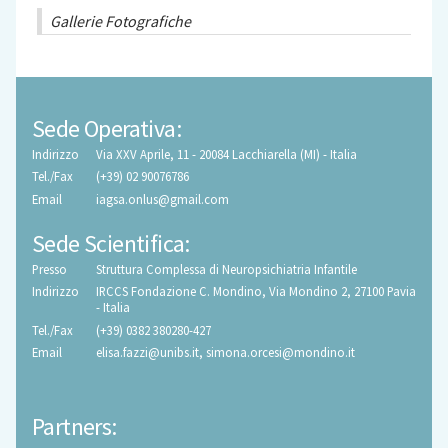
Gallerie Fotografiche
Sede Operativa:
Indirizzo
Via XXV Aprile, 11 - 20084 Lacchiarella (MI) - Italia
Tel./Fax
(+39) 02 90076786
Email
iagsa.onlus@gmail.com
Sede Scientifica:
Presso
Struttura Complessa di Neuropsichiatria Infantile
Indirizzo
IRCCS Fondazione C. Mondino, Via Mondino 2, 27100 Pavia
- Italia
Tel./Fax
(+39) 0382 380280-427
Email
elisa.fazzi@unibs.it
,
simona.orcesi@mondino.it
Partners: