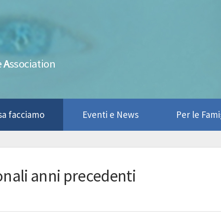
e
A
ssociation
sa facciamo
Eventi e News
Per le Fami
zionali anni precedenti