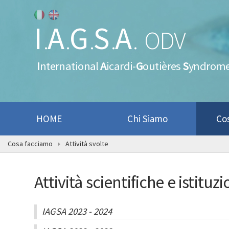
I
A
G
S
A
.
.
.
.
.
ODV
I
nternational
A
icardi-
G
outières
S
yndrom
HOME
Chi Siamo
Co
Cosa facciamo
Attività svolte
Attività scientifiche e istitu
IAGSA 2023 - 2024