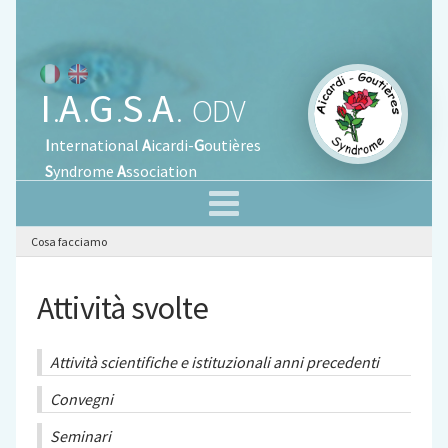
I
A
G
S
A
.
.
.
.
.
ODV
I
nternational
A
icardi-
G
outières
S
yndrome
A
ssociation
Cosa facciamo
Attività svolte
Attività scientifiche e istituzionali anni precedenti
Convegni
Seminari