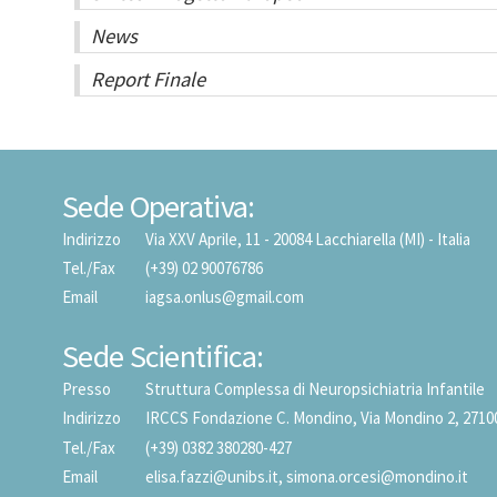
News
Report Finale
Sede Operativa:
Indirizzo
Via XXV Aprile, 11 - 20084 Lacchiarella (MI) - Italia
Tel./Fax
(+39) 02 90076786
Email
iagsa.onlus@gmail.com
Sede Scientifica:
Presso
Struttura Complessa di Neuropsichiatria Infantile
Indirizzo
IRCCS Fondazione C. Mondino, Via Mondino 2, 27100 P
Tel./Fax
(+39) 0382 380280-427
Email
elisa.fazzi@unibs.it
,
simona.orcesi@mondino.it