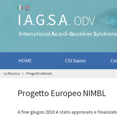
I
A
G
S
A
.
.
.
.
.
ODV
I
nternational
A
icardi-
G
outières
S
yndrom
HOME
Chi Siamo
Co
La Ricerca
Progetti ultimati
Progetto Europeo NIMBL
A fine giugno 2010 è stato approvato e finanziat