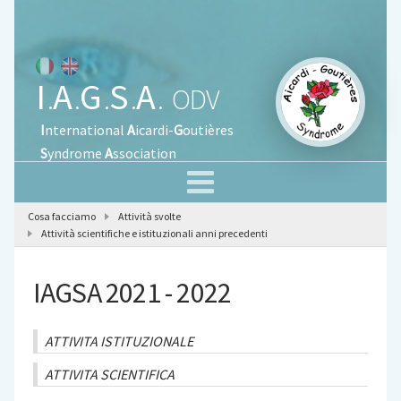
I
A
G
S
A
.
.
.
.
.
ODV
I
nternational
A
icardi-
G
outières
S
yndrome
A
ssociation
Cosa facciamo
Attività svolte
Attività scientifiche e istituzionali anni precedenti
IAGSA 2021 - 2022
ATTIVITA ISTITUZIONALE
ATTIVITA SCIENTIFICA