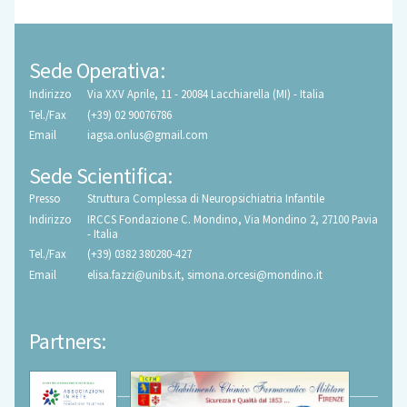
Sede Operativa:
Indirizzo
Via XXV Aprile, 11 - 20084 Lacchiarella (MI) - Italia
Tel./Fax
(+39) 02 90076786
Email
iagsa.onlus@gmail.com
Sede Scientifica:
Presso
Struttura Complessa di Neuropsichiatria Infantile
Indirizzo
IRCCS Fondazione C. Mondino, Via Mondino 2, 27100 Pavia
- Italia
Tel./Fax
(+39) 0382 380280-427
Email
elisa.fazzi@unibs.it
,
simona.orcesi@mondino.it
Partners: